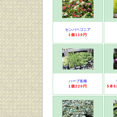
センパベゴニア
1個110円
ハーブ各種
1個220円
5本5