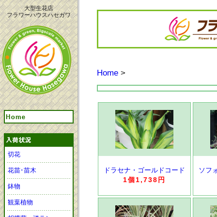
大型生花店
フラワーハウスハセガワ
Home
>
切花
ドラセナ・ゴールドコード
ソフ
花苗･苗木
1個1,738円
鉢物
観葉植物