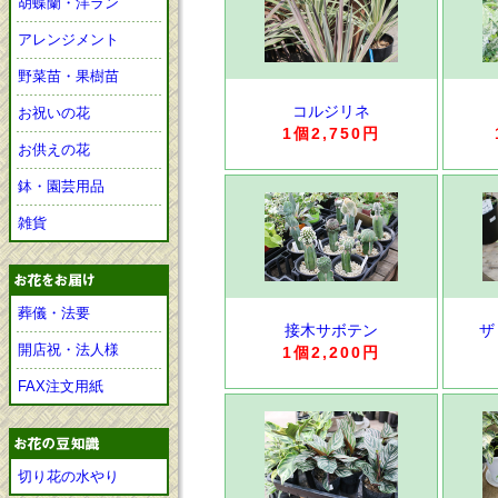
胡蝶蘭・洋ラン
アレンジメント
野菜苗・果樹苗
コルジリネ
お祝いの花
1個2,750円
お供えの花
鉢・園芸用品
雑貨
葬儀・法要
接木サボテン
ザ
開店祝・法人様
1個2,200円
FAX注文用紙
切り花の水やり