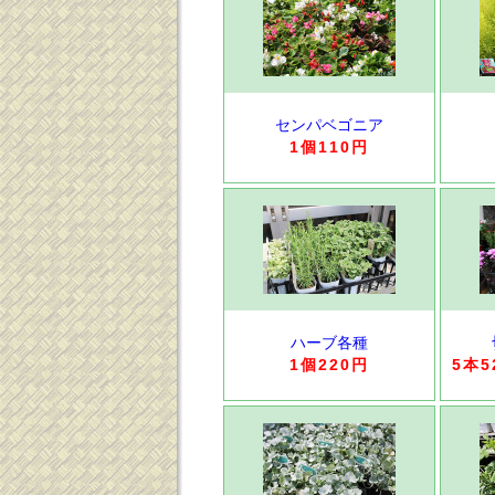
センパベゴニア
1個110円
ハーブ各種
1個220円
5本5