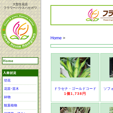
大型生花店
フラワーハウスハセガワ
Home
>
切花
ドラセナ・ゴールドコード
ソフ
花苗･苗木
1個1,738円
鉢物
観葉植物