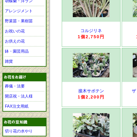
胡蝶蘭・洋ラン
アレンジメント
野菜苗・果樹苗
コルジリネ
お祝いの花
1個2,750円
お供えの花
鉢・園芸用品
雑貨
葬儀・法要
接木サボテン
ザ
開店祝・法人様
1個2,200円
FAX注文用紙
切り花の水やり