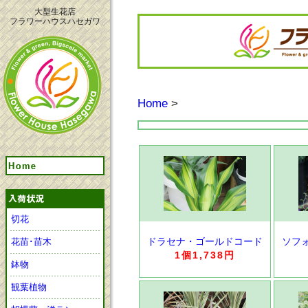
大型生花店
フラワーハウスハセガワ
Home
>
切花
ドラセナ・ゴールドコード
ソフ
花苗･苗木
1個1,738円
鉢物
観葉植物