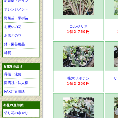
胡蝶蘭・洋ラン
アレンジメント
野菜苗・果樹苗
コルジリネ
お祝いの花
1個2,750円
お供えの花
鉢・園芸用品
雑貨
葬儀・法要
接木サボテン
ザ
開店祝・法人様
1個2,200円
FAX注文用紙
切り花の水やり