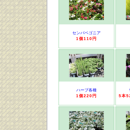
センパベゴニア
1個110円
ハーブ各種
1個220円
5本5