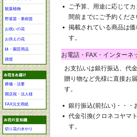
ご予算、用途に応じてカ
観葉植物
間前までにご予約くださ
野菜苗・果樹苗
掲載されている商品は価
お祝いの花
す。
お供えの花
鉢・園芸用品
お電話・FAX・インターネ
雑貨
お支払いは銀行振込、代
贈り物など先様に直接お
葬儀・法要
す。
開店祝・法人様
FAX注文用紙
銀行振込(前払い)・・
代金引換(クロネコヤマ
す。
切り花の水やり