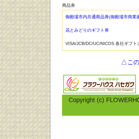
商品券
御殿場市内共通商品券(御殿場市商業
花とみどりのギフト券
VISA/JCB/DC/UC/NICOS 各社ギフ
△こ
Copyright (c) FLOWERH