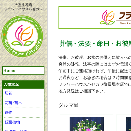
大型生花店
フラワーハウスハセガワ
法事、お彼岸、お盆のお供えに故人へ
突然の訃報、法事の際にはまずお電話
午前中にご連絡頂ければ、午後に配送
お通夜など、お急ぎの場合は２時間前
フラワーハウスハセガワ御殿場本店で
地方発送はご相談下さい。
切花
花苗･苗木
ダルマ籠
鉢物
観葉植物