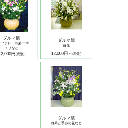
ダルマ籠
ダルマ籠
ンファレ・白菊35本
白花
ユリなど
12,000円～
12,000円
(税別)
(税別)
ダルマ籠
白菊と季節の花など