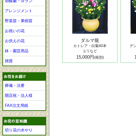
胡蝶蘭・洋ラン
アレンジメント
野菜苗・果樹苗
お祝いの花
ダルマ籠
お供えの花
カトレア・白菊40本
デ
鉢・園芸用品
ユリなど
15,000円
(税別)
雑貨
葬儀・法要
開店祝・法人様
FAX注文用紙
切り花の水やり