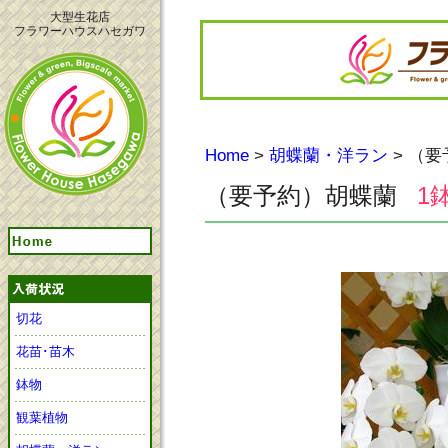
大型生花店
フラワーハウスハセガワ
Home
>
胡蝶蘭・洋ラン
> （
（要予約）胡蝶蘭
1鉢
切花
花苗･苗木
鉢物
観葉植物