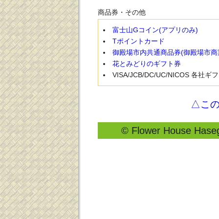
商品券・その他
富士山Gコイン(アプリのみ)
Tポイントカード
御殿場市内共通商品券(御殿場市商
花とみどりのギフト券
VISA/JCB/DC/UC/NICOS 各社
△こ
© Flower House Hasega