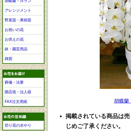
胡蝶蘭・洋ラン
アレンジメント
野菜苗・果樹苗
お祝いの花
お供えの花
鉢・園芸用品
雑貨
葬儀・法要
開店祝・法人様
胡蝶蘭
FAX注文用紙
掲載されている商品は売
じめご了承ください。
切り花の水やり