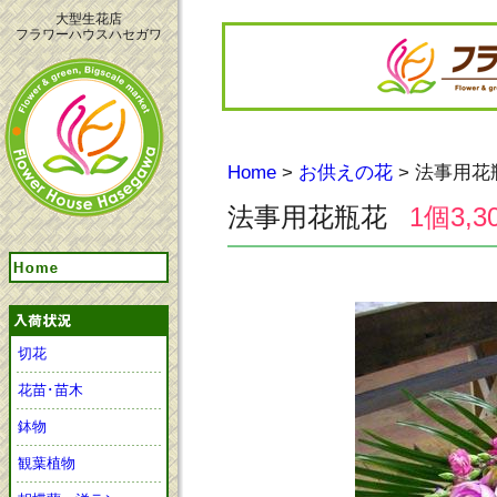
大型生花店
フラワーハウスハセガワ
Home
>
お供えの花
> 法事用花
法事用花瓶花
1個3,3
切花
花苗･苗木
鉢物
観葉植物