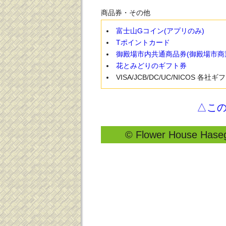
商品券・その他
富士山Gコイン(アプリのみ)
Tポイントカード
御殿場市内共通商品券(御殿場市商
花とみどりのギフト券
VISA/JCB/DC/UC/NICOS 各社
△こ
© Flower House Hasega