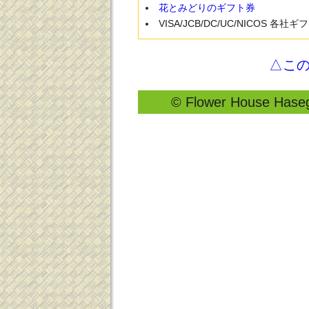
花とみどりのギフト券
VISA/JCB/DC/UC/NICOS 各社
△こ
© Flower House Hasega