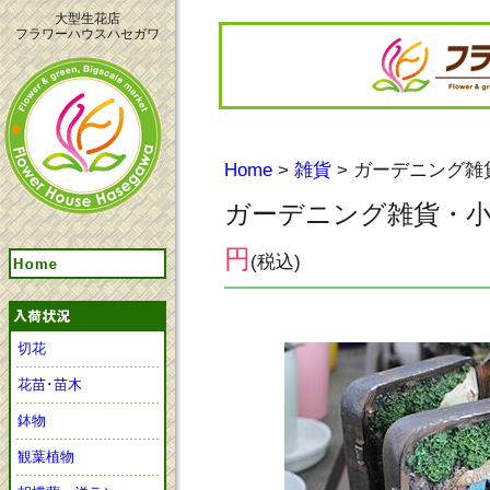
大型生花店
フラワーハウスハセガワ
Home
>
雑貨
> ガーデニング
ガーデニング雑貨・
円
(税込)
切花
花苗･苗木
鉢物
観葉植物