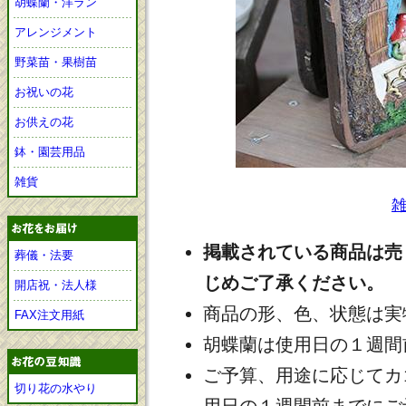
胡蝶蘭・洋ラン
アレンジメント
野菜苗・果樹苗
お祝いの花
お供えの花
鉢・園芸用品
雑貨
掲載されている商品は売
葬儀・法要
じめご了承ください。
開店祝・法人様
商品の形、色、状態は実
FAX注文用紙
胡蝶蘭は使用日の１週間
ご予算、用途に応じてカ
切り花の水やり