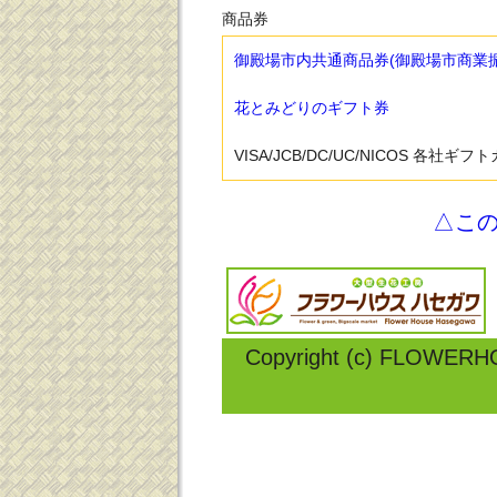
商品券
御殿場市内共通商品券(御殿場市商業
花とみどりのギフト券
VISA/JCB/DC/UC/NICOS 各社ギフ
△こ
Copyright (c) FLOWERH