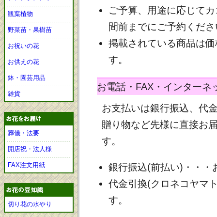
ご予算、用途に応じてカ
観葉植物
間前までにご予約くださ
野菜苗・果樹苗
掲載されている商品は価
お祝いの花
す。
お供えの花
鉢・園芸用品
お電話・FAX・インターネ
雑貨
お支払いは銀行振込、代
贈り物など先様に直接お
葬儀・法要
す。
開店祝・法人様
FAX注文用紙
銀行振込(前払い)・・
代金引換(クロネコヤマ
す。
切り花の水やり