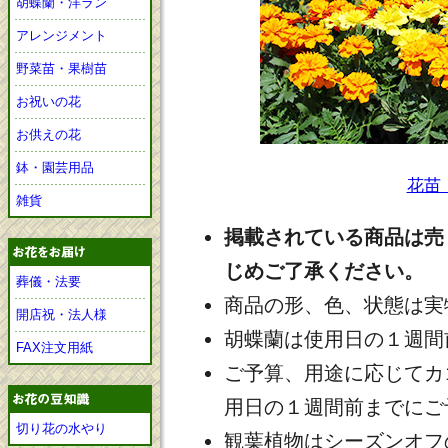
胡蝶蘭・洋ラン
アレンジメント
野菜苗・果樹苗
お祝いの花
お供えの花
鉢・園芸用品
花苗
雑貨
掲載されている商品は売
じめご了承ください。
葬儀・法要
商品の形、色、状態は実
開店祝・法人様
胡蝶蘭は使用日の１週間
FAX注文用紙
ご予算、用途に応じてカ
用日の１週間前までにご
切り花の水やり
観葉植物はシーズンオフ