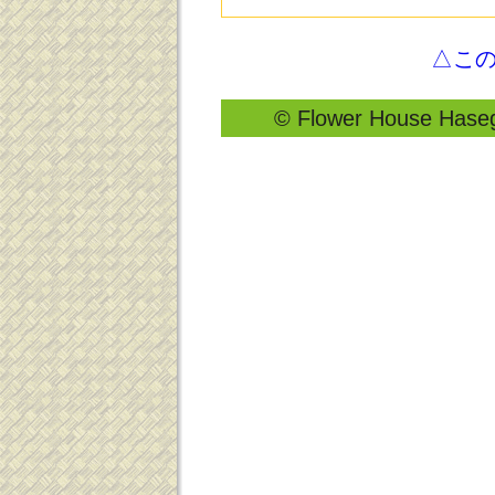
△こ
© Flower House Hasega