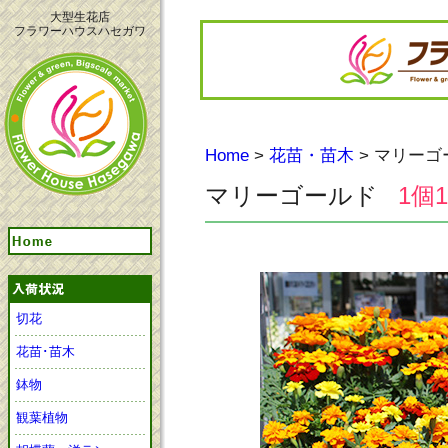
大型生花店
フラワーハウスハセガワ
Home
>
花苗・苗木
> マリーゴ
マリーゴールド
1個1
切花
花苗･苗木
鉢物
観葉植物