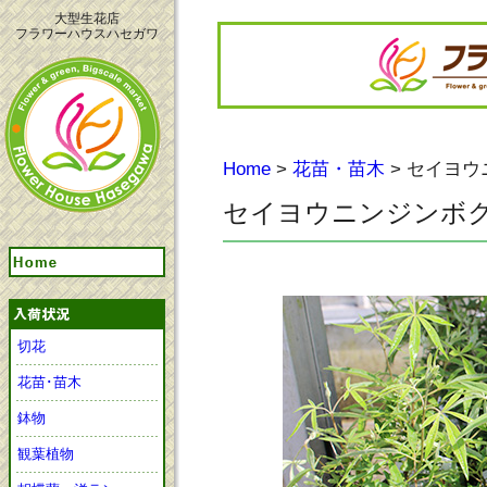
大型生花店
フラワーハウスハセガワ
Home
>
花苗・苗木
> セイヨ
セイヨウニンジンボ
切花
花苗･苗木
鉢物
観葉植物