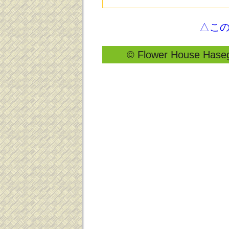
△こ
© Flower House Hasega