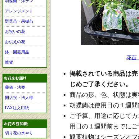
胡蝶蘭・洋ラン
アレンジメント
野菜苗・果樹苗
お祝いの花
お供えの花
鉢・園芸用品
花苗
雑貨
掲載されている商品は売
じめご了承ください。
葬儀・法要
商品の形、色、状態は実
開店祝・法人様
胡蝶蘭は使用日の１週間
FAX注文用紙
ご予算、用途に応じてカ
用日の１週間前までにご
切り花の水やり
観葉植物はシーズンオフ