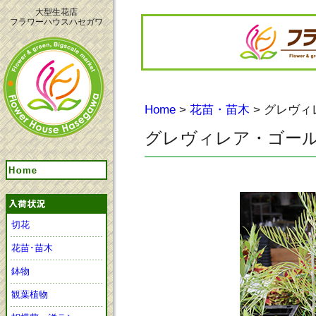
大型生花店
フラワーハウスハセガワ
Home
>
花苗・苗木
> グレヴ
グレヴィレア・ゴー
切花
花苗･苗木
鉢物
観葉植物