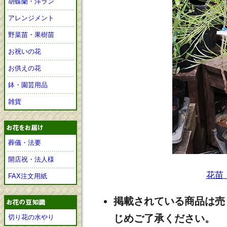
胡蝶蘭・洋ラン
アレンジメント
野菜苗・果樹苗
お祝いの花
お供えの花
鉢・園芸用品
雑貨
葬儀・法要
開店祝・法人様
花苗
FAX注文用紙
掲載されている商品は売
じめご了承ください。
切り花の水やり