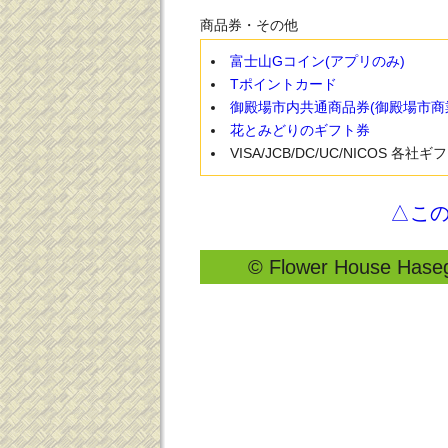
商品券・その他
富士山Gコイン(アプリのみ)
Tポイントカード
御殿場市内共通商品券(御殿場市商
花とみどりのギフト券
VISA/JCB/DC/UC/NICOS 各社
△こ
© Flower House Hasega