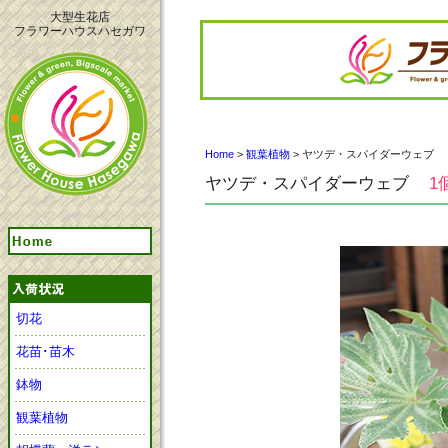
大型生花店
フラワーハウスハセガワ
Home
>
観葉植物
> ヤツデ・スパイダーウェブ
ヤツデ・スパイダーウェブ
1
切花
花苗･苗木
鉢物
観葉植物