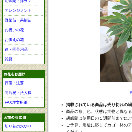
胡蝶蘭・洋ラン
アレンジメント
野菜苗・果樹苗
お祝いの花
お供えの花
鉢・園芸用品
雑貨
葬儀・法要
開店祝・法人様
FAX注文用紙
掲載されている商品は売り切れの場
商品の形、色、状態は実物と異なる
胡蝶蘭は使用日の１週間前までにご
ご予算、用途に応じてカゴ・鉢のア
切り花の水やり
ください。