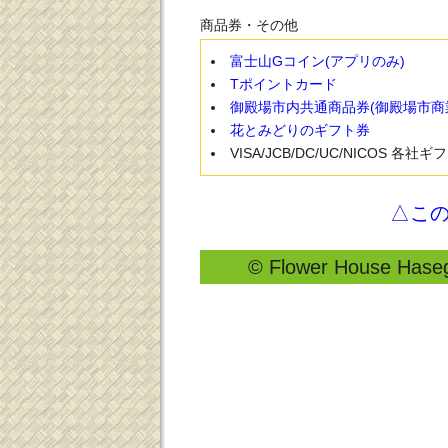
商品券・その他
富士山Gコイン(アプリのみ)
Tポイントカード
御殿場市内共通商品券(御殿場市商
花とみどりのギフト券
VISA/JCB/DC/UC/NICOS 各社
△こ
© Flower House Hasega