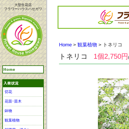
大型生花店
フラワーハウスハセガワ
Home
>
観葉植物
> トネリコ
トネリコ
1個2,750円
切花
花苗･苗木
鉢物
観葉植物