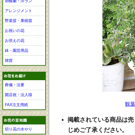
胡蝶蘭・洋ラン
アレンジメント
野菜苗・果樹苗
お祝いの花
お供えの花
鉢・園芸用品
雑貨
葬儀・法要
開店祝・法人様
観
FAX注文用紙
掲載されている商品は売
じめご了承ください。
切り花の水やり