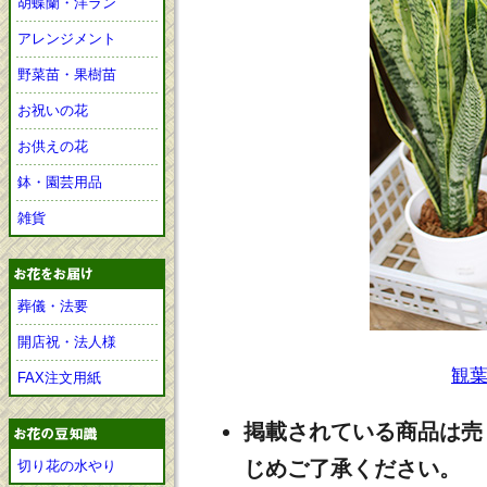
胡蝶蘭・洋ラン
アレンジメント
野菜苗・果樹苗
お祝いの花
お供えの花
鉢・園芸用品
雑貨
葬儀・法要
開店祝・法人様
観
FAX注文用紙
掲載されている商品は売
じめご了承ください。
切り花の水やり