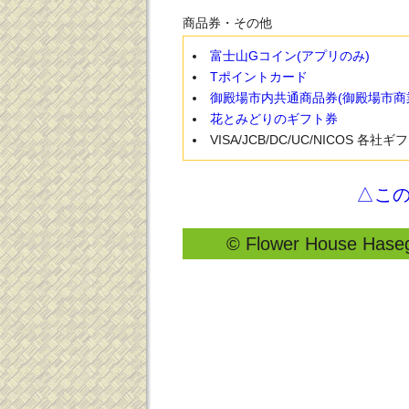
商品券・その他
富士山Gコイン(アプリのみ)
Tポイントカード
御殿場市内共通商品券(御殿場市商
花とみどりのギフト券
VISA/JCB/DC/UC/NICOS 各社
△こ
© Flower House Hasega