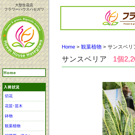
大型生花店
フラワーハウスハセガワ
Home
>
観葉植物
> サンスベリ
サンスベリア
1個2,
切花
花苗･苗木
鉢物
観葉植物