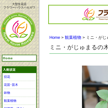
大型生花店
フラワーハウスハセガワ
Home
>
観葉植物
> ミニ・がじ
ミニ・がじゅまるの
切花
花苗･苗木
鉢物
観葉植物