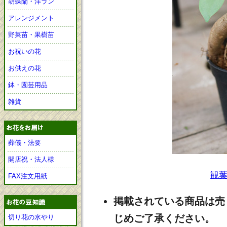
胡蝶蘭・洋ラン
アレンジメント
野菜苗・果樹苗
お祝いの花
お供えの花
鉢・園芸用品
雑貨
葬儀・法要
開店祝・法人様
観
FAX注文用紙
掲載されている商品は売
じめご了承ください。
切り花の水やり