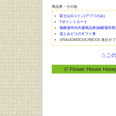
商品券・その他
富士山Gコイン(アプリのみ)
Tポイントカード
御殿場市内共通商品券(御殿場市商
花とみどりのギフト券
VISA/JCB/DC/UC/NICOS 各社
△こ
© Flower House Hasega