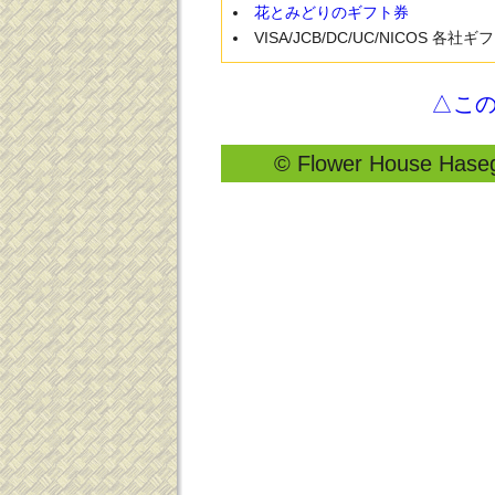
花とみどりのギフト券
VISA/JCB/DC/UC/NICOS 各社
△こ
© Flower House Hasega