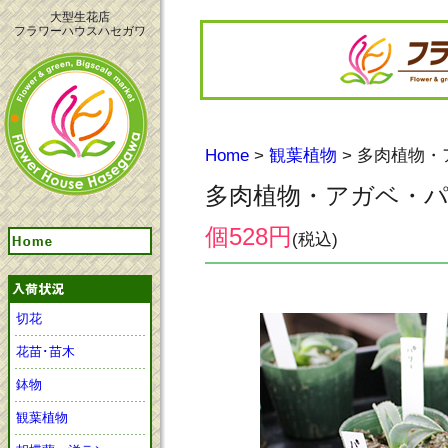
大型生花店
フラワーハウスハセガワ
Home
>
観葉植物
> 多肉植物
多肉植物・アガベ・
個528円
(税込)
切花
花苗･苗木
鉢物
観葉植物