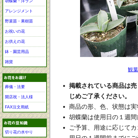
胡蝶蘭・洋ラン
アレンジメント
野菜苗・果樹苗
お祝いの花
お供えの花
鉢・園芸用品
雑貨
観
掲載されている商品は売
葬儀・法要
じめご了承ください。
開店祝・法人様
商品の形、色、状態は実
FAX注文用紙
胡蝶蘭は使用日の１週間
ご予算、用途に応じてカ
切り花の水やり